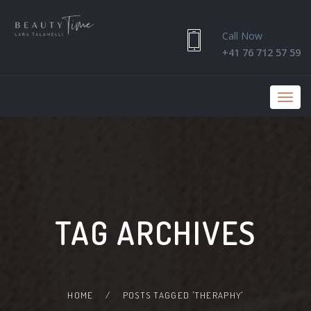
Call Now
+41 76 712 57 59
Toggle
naviga
TAG ARCHIVES
HOME
/
POSTS TAGGED 'THERAPHY'